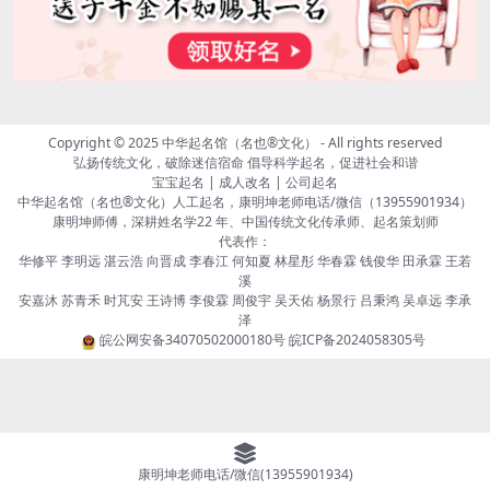
Copyright © 2025
中华起名馆（名也®文化）
- All rights reserved
弘扬传统文化，破除迷信宿命 倡导科学起名，促进社会和谐
宝宝起名 | 成人改名 | 公司起名
中华起名馆（名也®文化）人工起名，康明坤老师电话/微信（13955901934）
康明坤师傅，深耕姓名学22 年、中国传统文化传承师、起名策划师
代表作：
华修平 李明远 湛云浩 向晋成 李春江 何知夏 林星彤 华春霖 钱俊华 田承霖 王若
溪
安嘉沐 苏青禾 时芃安 王诗博 李俊霖 周俊宇 吴天佑 杨景行 吕秉鸿 吴卓远 李承
泽
皖公网安备34070502000180号
皖ICP备2024058305号
康明坤老师电话/微信(13955901934)