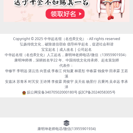
Copyright © 2025
中华起名馆（名也®文化）
- All rights reserved
弘扬传统文化，破除迷信宿命 倡导科学起名，促进社会和谐
宝宝起名 | 成人改名 | 公司起名
中华起名馆（名也®文化）人工起名，康明坤老师电话/微信（13955901934）
康明坤师傅，深耕姓名学22 年、中国传统文化传承师、起名策划师
代表作：
华修平 李明远 湛云浩 向晋成 李春江 何知夏 林星彤 华春霖 钱俊华 田承霖 王若
溪
安嘉沐 苏青禾 时芃安 王诗博 李俊霖 周俊宇 吴天佑 杨景行 吕秉鸿 吴卓远 李承
泽
皖公网安备34070502000180号
皖ICP备2024058305号
康明坤老师电话/微信(13955901934)