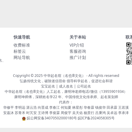
快速导航
关于本站
联
收费标准
VIP介绍
标签云
客服咨询
网址导航
推广计划
名、
Copyright © 2025
中华起名馆（名也®文化）
- All rights reserved
弘扬传统文化，破除迷信宿命 倡导科学起名，促进社会和谐
宝宝起名 | 成人改名 | 公司起名
中华起名馆（名也®文化）人工起名，康明坤老师电话/微信（13955901934）
康明坤师傅，深耕姓名学22 年、中国传统文化传承师、起名策划师
代表作：
华修平 李明远 湛云浩 向晋成 李春江 何知夏 林星彤 华春霖 钱俊华 田承霖 王若溪
安嘉沐 苏青禾 时芃安 王诗博 李俊霖 周俊宇 吴天佑 杨景行 吕秉鸿 吴卓远 李承泽
皖公网安备34070502000180号
皖ICP备2024058305号