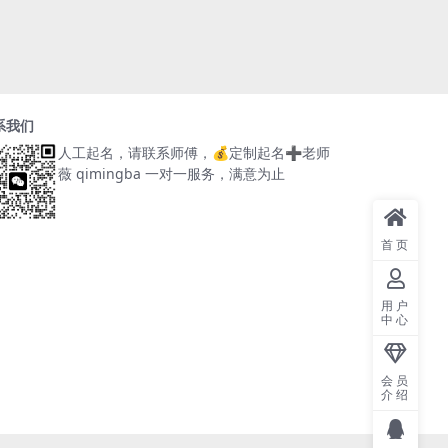
系我们
人工起名，请联系师傅，
💰定制起名➕老师
薇 qimingba
一对一服务，满意为止
首页
用户
中心
会员
介绍