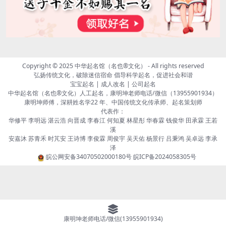
Copyright © 2025
中华起名馆（名也®文化）
- All rights reserved
弘扬传统文化，破除迷信宿命 倡导科学起名，促进社会和谐
宝宝起名 | 成人改名 | 公司起名
中华起名馆（名也®文化）人工起名，康明坤老师电话/微信（13955901934）
康明坤师傅，深耕姓名学22 年、中国传统文化传承师、起名策划师
代表作：
华修平 李明远 湛云浩 向晋成 李春江 何知夏 林星彤 华春霖 钱俊华 田承霖 王若
溪
安嘉沐 苏青禾 时芃安 王诗博 李俊霖 周俊宇 吴天佑 杨景行 吕秉鸿 吴卓远 李承
泽
皖公网安备34070502000180号
皖ICP备2024058305号
康明坤老师电话/微信(13955901934)