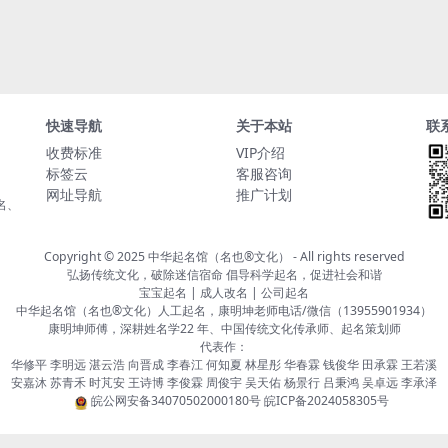
快速导航
关于本站
联
收费标准
VIP介绍
标签云
客服咨询
网址导航
推广计划
名、
Copyright © 2025
中华起名馆（名也®文化）
- All rights reserved
弘扬传统文化，破除迷信宿命 倡导科学起名，促进社会和谐
宝宝起名 | 成人改名 | 公司起名
中华起名馆（名也®文化）人工起名，康明坤老师电话/微信（13955901934）
康明坤师傅，深耕姓名学22 年、中国传统文化传承师、起名策划师
代表作：
华修平 李明远 湛云浩 向晋成 李春江 何知夏 林星彤 华春霖 钱俊华 田承霖 王若溪
安嘉沐 苏青禾 时芃安 王诗博 李俊霖 周俊宇 吴天佑 杨景行 吕秉鸿 吴卓远 李承泽
皖公网安备34070502000180号
皖ICP备2024058305号