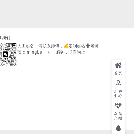
系我们
人工起名，请联系师傅，
💰定制起名➕老师
薇 qimingba
一对一服务，满意为止
首页
用户
中心
会员
介绍