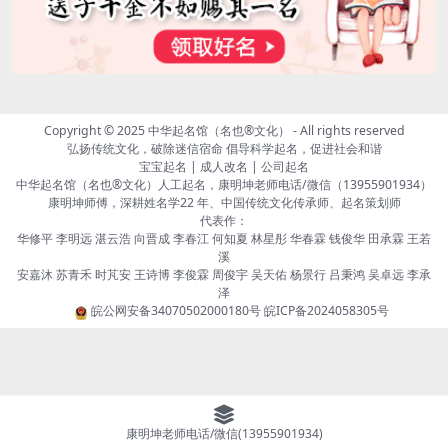
Copyright © 2025
中华起名馆（名也®文化）
- All rights reserved
弘扬传统文化，破除迷信宿命 倡导科学起名，促进社会和谐
宝宝起名 | 成人改名 | 公司起名
中华起名馆（名也®文化）人工起名，康明坤老师电话/微信（13955901934）
康明坤师傅，深耕姓名学22 年、中国传统文化传承师、起名策划师
代表作：
华修平 李明远 湛云浩 向晋成 李春江 何知夏 林星彤 华春霖 钱俊华 田承霖 王若
溪
安嘉沐 苏青禾 时芃安 王诗博 李俊霖 周俊宇 吴天佑 杨景行 吕秉鸿 吴卓远 李承
泽
皖公网安备34070502000180号
皖ICP备2024058305号
康明坤老师电话/微信(13955901934)