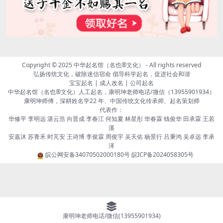
Copyright © 2025
中华起名馆（名也®文化）
- All rights reserved
弘扬传统文化，破除迷信宿命 倡导科学起名，促进社会和谐
宝宝起名 | 成人改名 | 公司起名
中华起名馆（名也®文化）人工起名，康明坤老师电话/微信（13955901934）
康明坤师傅，深耕姓名学22 年、中国传统文化传承师、起名策划师
代表作：
华修平 李明远 湛云浩 向晋成 李春江 何知夏 林星彤 华春霖 钱俊华 田承霖 王若
溪
安嘉沐 苏青禾 时芃安 王诗博 李俊霖 周俊宇 吴天佑 杨景行 吕秉鸿 吴卓远 李承
泽
皖公网安备34070502000180号
皖ICP备2024058305号
康明坤老师电话/微信(13955901934)