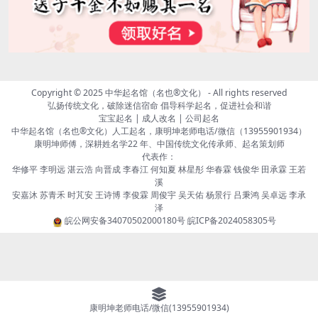
Copyright © 2025
中华起名馆（名也®文化）
- All rights reserved
弘扬传统文化，破除迷信宿命 倡导科学起名，促进社会和谐
宝宝起名 | 成人改名 | 公司起名
中华起名馆（名也®文化）人工起名，康明坤老师电话/微信（13955901934）
康明坤师傅，深耕姓名学22 年、中国传统文化传承师、起名策划师
代表作：
华修平 李明远 湛云浩 向晋成 李春江 何知夏 林星彤 华春霖 钱俊华 田承霖 王若
溪
安嘉沐 苏青禾 时芃安 王诗博 李俊霖 周俊宇 吴天佑 杨景行 吕秉鸿 吴卓远 李承
泽
皖公网安备34070502000180号
皖ICP备2024058305号
康明坤老师电话/微信(13955901934)