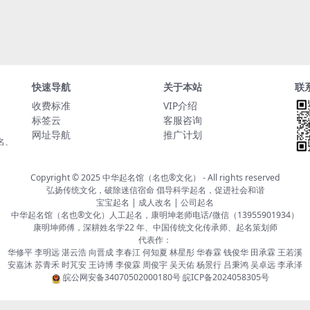
快速导航
关于本站
联
收费标准
VIP介绍
标签云
客服咨询
网址导航
推广计划
名、
Copyright © 2025
中华起名馆（名也®文化）
- All rights reserved
弘扬传统文化，破除迷信宿命 倡导科学起名，促进社会和谐
宝宝起名 | 成人改名 | 公司起名
中华起名馆（名也®文化）人工起名，康明坤老师电话/微信（13955901934）
康明坤师傅，深耕姓名学22 年、中国传统文化传承师、起名策划师
代表作：
华修平 李明远 湛云浩 向晋成 李春江 何知夏 林星彤 华春霖 钱俊华 田承霖 王若溪
安嘉沐 苏青禾 时芃安 王诗博 李俊霖 周俊宇 吴天佑 杨景行 吕秉鸿 吴卓远 李承泽
皖公网安备34070502000180号
皖ICP备2024058305号