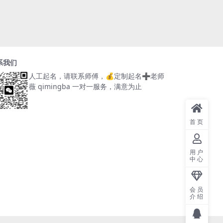
系我们
人工起名，请联系师傅，
💰定制起名➕老师
薇 qimingba
一对一服务，满意为止
首页
用户
中心
会员
介绍