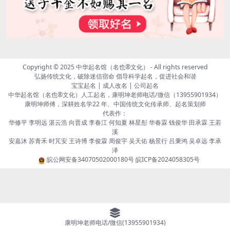
Copyright © 2025
中华起名馆（名也®文化）
- All rights reserved
弘扬传统文化，破除迷信宿命 倡导科学起名，促进社会和谐
宝宝起名 | 成人改名 | 公司起名
中华起名馆（名也®文化）人工起名，康明坤老师电话/微信（13955901934）
康明坤师傅，深耕姓名学22 年、中国传统文化传承师、起名策划师
代表作：
华修平 李明远 湛云浩 向晋成 李春江 何知夏 林星彤 华春霖 钱俊华 田承霖 王若
溪
安嘉沐 苏青禾 时芃安 王诗博 李俊霖 周俊宇 吴天佑 杨景行 吕秉鸿 吴卓远 李承
泽
皖公网安备34070502000180号
皖ICP备2024058305号
康明坤老师电话/微信(13955901934)