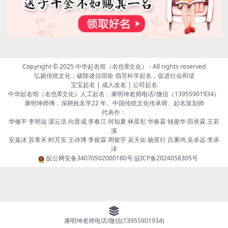
Copyright © 2025
中华起名馆（名也®文化）
- All rights reserved
弘扬传统文化，破除迷信宿命 倡导科学起名，促进社会和谐
宝宝起名 | 成人改名 | 公司起名
中华起名馆（名也®文化）人工起名，康明坤老师电话/微信（13955901934）
康明坤师傅，深耕姓名学22 年、中国传统文化传承师、起名策划师
代表作：
华修平 李明远 湛云浩 向晋成 李春江 何知夏 林星彤 华春霖 钱俊华 田承霖 王若
溪
安嘉沐 苏青禾 时芃安 王诗博 李俊霖 周俊宇 吴天佑 杨景行 吕秉鸿 吴卓远 李承
泽
皖公网安备34070502000180号
皖ICP备2024058305号
康明坤老师电话/微信(13955901934)