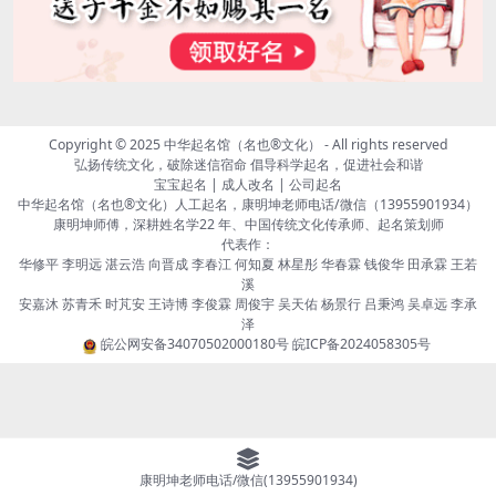
Copyright © 2025
中华起名馆（名也®文化）
- All rights reserved
弘扬传统文化，破除迷信宿命 倡导科学起名，促进社会和谐
宝宝起名 | 成人改名 | 公司起名
中华起名馆（名也®文化）人工起名，康明坤老师电话/微信（13955901934）
康明坤师傅，深耕姓名学22 年、中国传统文化传承师、起名策划师
代表作：
华修平 李明远 湛云浩 向晋成 李春江 何知夏 林星彤 华春霖 钱俊华 田承霖 王若
溪
安嘉沐 苏青禾 时芃安 王诗博 李俊霖 周俊宇 吴天佑 杨景行 吕秉鸿 吴卓远 李承
泽
皖公网安备34070502000180号
皖ICP备2024058305号
康明坤老师电话/微信(13955901934)