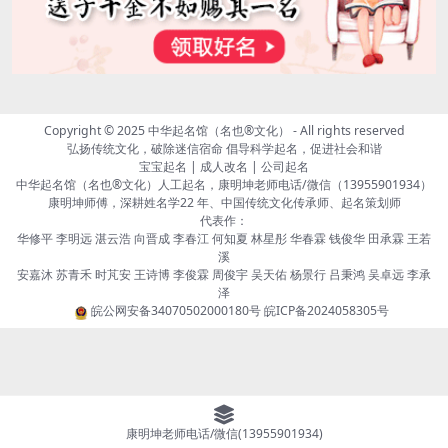
Copyright © 2025
中华起名馆（名也®文化）
- All rights reserved
弘扬传统文化，破除迷信宿命 倡导科学起名，促进社会和谐
宝宝起名 | 成人改名 | 公司起名
中华起名馆（名也®文化）人工起名，康明坤老师电话/微信（13955901934）
康明坤师傅，深耕姓名学22 年、中国传统文化传承师、起名策划师
代表作：
华修平 李明远 湛云浩 向晋成 李春江 何知夏 林星彤 华春霖 钱俊华 田承霖 王若
溪
安嘉沐 苏青禾 时芃安 王诗博 李俊霖 周俊宇 吴天佑 杨景行 吕秉鸿 吴卓远 李承
泽
皖公网安备34070502000180号
皖ICP备2024058305号
康明坤老师电话/微信(13955901934)