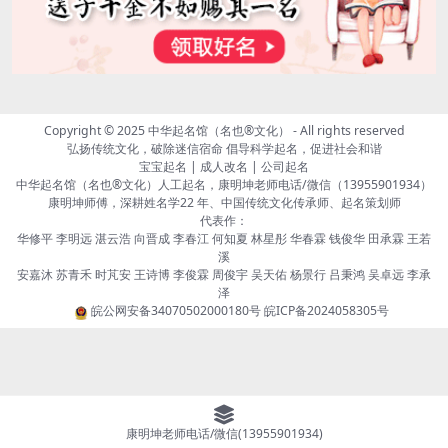
Copyright © 2025
中华起名馆（名也®文化）
- All rights reserved
弘扬传统文化，破除迷信宿命 倡导科学起名，促进社会和谐
宝宝起名 | 成人改名 | 公司起名
中华起名馆（名也®文化）人工起名，康明坤老师电话/微信（13955901934）
康明坤师傅，深耕姓名学22 年、中国传统文化传承师、起名策划师
代表作：
华修平 李明远 湛云浩 向晋成 李春江 何知夏 林星彤 华春霖 钱俊华 田承霖 王若
溪
安嘉沐 苏青禾 时芃安 王诗博 李俊霖 周俊宇 吴天佑 杨景行 吕秉鸿 吴卓远 李承
泽
皖公网安备34070502000180号
皖ICP备2024058305号
康明坤老师电话/微信(13955901934)