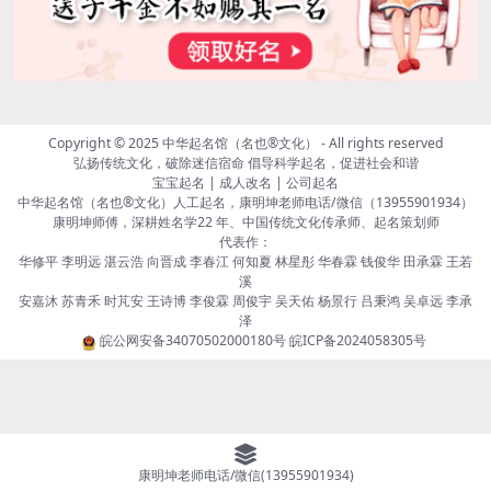
Copyright © 2025
中华起名馆（名也®文化）
- All rights reserved
弘扬传统文化，破除迷信宿命 倡导科学起名，促进社会和谐
宝宝起名 | 成人改名 | 公司起名
中华起名馆（名也®文化）人工起名，康明坤老师电话/微信（13955901934）
康明坤师傅，深耕姓名学22 年、中国传统文化传承师、起名策划师
代表作：
华修平 李明远 湛云浩 向晋成 李春江 何知夏 林星彤 华春霖 钱俊华 田承霖 王若
溪
安嘉沐 苏青禾 时芃安 王诗博 李俊霖 周俊宇 吴天佑 杨景行 吕秉鸿 吴卓远 李承
泽
皖公网安备34070502000180号
皖ICP备2024058305号
康明坤老师电话/微信(13955901934)