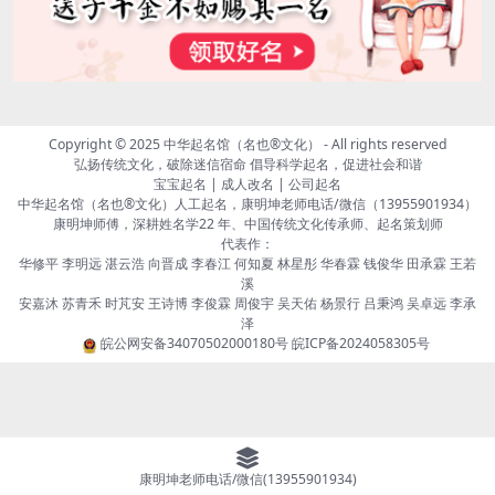
Copyright © 2025
中华起名馆（名也®文化）
- All rights reserved
弘扬传统文化，破除迷信宿命 倡导科学起名，促进社会和谐
宝宝起名 | 成人改名 | 公司起名
中华起名馆（名也®文化）人工起名，康明坤老师电话/微信（13955901934）
康明坤师傅，深耕姓名学22 年、中国传统文化传承师、起名策划师
代表作：
华修平 李明远 湛云浩 向晋成 李春江 何知夏 林星彤 华春霖 钱俊华 田承霖 王若
溪
安嘉沐 苏青禾 时芃安 王诗博 李俊霖 周俊宇 吴天佑 杨景行 吕秉鸿 吴卓远 李承
泽
皖公网安备34070502000180号
皖ICP备2024058305号
康明坤老师电话/微信(13955901934)