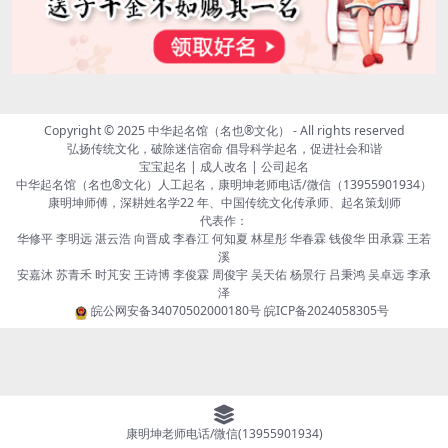
Copyright © 2025
中华起名馆（名也®文化）
- All rights reserved
弘扬传统文化，破除迷信宿命 倡导科学起名，促进社会和谐
宝宝起名 | 成人改名 | 公司起名
中华起名馆（名也®文化）人工起名，康明坤老师电话/微信（13955901934）
康明坤师傅，深耕姓名学22 年、中国传统文化传承师、起名策划师
代表作：
华修平 李明远 湛云浩 向晋成 李春江 何知夏 林星彤 华春霖 钱俊华 田承霖 王若
溪
安嘉沐 苏青禾 时芃安 王诗博 李俊霖 周俊宇 吴天佑 杨景行 吕秉鸿 吴卓远 李承
泽
皖公网安备34070502000180号
皖ICP备2024058305号
康明坤老师电话/微信(13955901934)