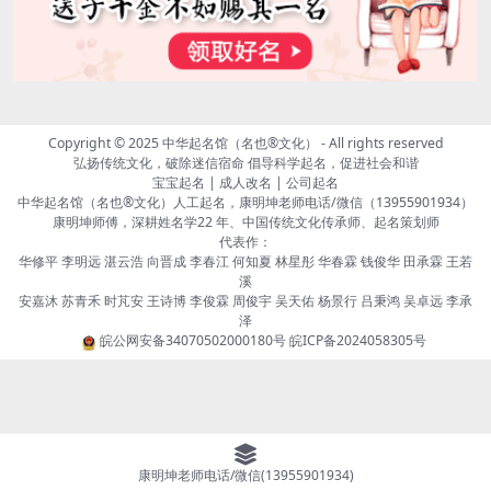
Copyright © 2025
中华起名馆（名也®文化）
- All rights reserved
弘扬传统文化，破除迷信宿命 倡导科学起名，促进社会和谐
宝宝起名 | 成人改名 | 公司起名
中华起名馆（名也®文化）人工起名，康明坤老师电话/微信（13955901934）
康明坤师傅，深耕姓名学22 年、中国传统文化传承师、起名策划师
代表作：
华修平 李明远 湛云浩 向晋成 李春江 何知夏 林星彤 华春霖 钱俊华 田承霖 王若
溪
安嘉沐 苏青禾 时芃安 王诗博 李俊霖 周俊宇 吴天佑 杨景行 吕秉鸿 吴卓远 李承
泽
皖公网安备34070502000180号
皖ICP备2024058305号
康明坤老师电话/微信(13955901934)