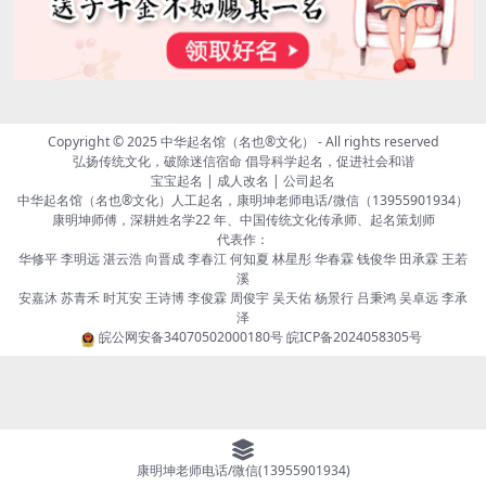
Copyright © 2025
中华起名馆（名也®文化）
- All rights reserved
弘扬传统文化，破除迷信宿命 倡导科学起名，促进社会和谐
宝宝起名 | 成人改名 | 公司起名
中华起名馆（名也®文化）人工起名，康明坤老师电话/微信（13955901934）
康明坤师傅，深耕姓名学22 年、中国传统文化传承师、起名策划师
代表作：
华修平 李明远 湛云浩 向晋成 李春江 何知夏 林星彤 华春霖 钱俊华 田承霖 王若
溪
安嘉沐 苏青禾 时芃安 王诗博 李俊霖 周俊宇 吴天佑 杨景行 吕秉鸿 吴卓远 李承
泽
皖公网安备34070502000180号
皖ICP备2024058305号
康明坤老师电话/微信(13955901934)