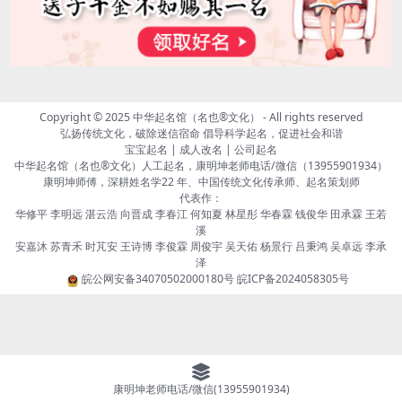
Copyright © 2025
中华起名馆（名也®文化）
- All rights reserved
弘扬传统文化，破除迷信宿命 倡导科学起名，促进社会和谐
宝宝起名 | 成人改名 | 公司起名
中华起名馆（名也®文化）人工起名，康明坤老师电话/微信（13955901934）
康明坤师傅，深耕姓名学22 年、中国传统文化传承师、起名策划师
代表作：
华修平 李明远 湛云浩 向晋成 李春江 何知夏 林星彤 华春霖 钱俊华 田承霖 王若
溪
安嘉沐 苏青禾 时芃安 王诗博 李俊霖 周俊宇 吴天佑 杨景行 吕秉鸿 吴卓远 李承
泽
皖公网安备34070502000180号
皖ICP备2024058305号
康明坤老师电话/微信(13955901934)