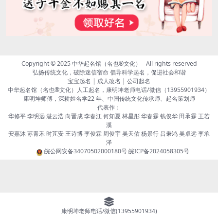
Copyright © 2025
中华起名馆（名也®文化）
- All rights reserved
弘扬传统文化，破除迷信宿命 倡导科学起名，促进社会和谐
宝宝起名 | 成人改名 | 公司起名
中华起名馆（名也®文化）人工起名，康明坤老师电话/微信（13955901934）
康明坤师傅，深耕姓名学22 年、中国传统文化传承师、起名策划师
代表作：
华修平 李明远 湛云浩 向晋成 李春江 何知夏 林星彤 华春霖 钱俊华 田承霖 王若
溪
安嘉沐 苏青禾 时芃安 王诗博 李俊霖 周俊宇 吴天佑 杨景行 吕秉鸿 吴卓远 李承
泽
皖公网安备34070502000180号
皖ICP备2024058305号
康明坤老师电话/微信(13955901934)