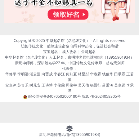
Copyright © 2025
中华起名馆（名也®文化）
- All rights reserved
弘扬传统文化，破除迷信宿命 倡导科学起名，促进社会和谐
宝宝起名 | 成人改名 | 公司起名
中华起名馆（名也®文化）人工起名，康明坤老师电话/微信（13955901934）
康明坤师傅，深耕姓名学22 年、中国传统文化传承师、起名策划师
代表作：
华修平 李明远 湛云浩 向晋成 李春江 何知夏 林星彤 华春霖 钱俊华 田承霖 王若
溪
安嘉沐 苏青禾 时芃安 王诗博 李俊霖 周俊宇 吴天佑 杨景行 吕秉鸿 吴卓远 李承
泽
皖公网安备34070502000180号
皖ICP备2024058305号
康明坤老师电话/微信(13955901934)