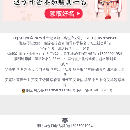
Copyright © 2025
中华起名馆（名也®文化）
- All rights reserved
弘扬传统文化，破除迷信宿命 倡导科学起名，促进社会和谐
宝宝起名 | 成人改名 | 公司起名
中华起名馆（名也®文化）人工起名，康明坤老师电话/微信（13955901934）
康明坤师傅，深耕姓名学22 年、中国传统文化传承师、起名策划师
代表作：
华修平 李明远 湛云浩 向晋成 李春江 何知夏 林星彤 华春霖 钱俊华 田承霖 王若
溪
安嘉沐 苏青禾 时芃安 王诗博 李俊霖 周俊宇 吴天佑 杨景行 吕秉鸿 吴卓远 李承
泽
皖公网安备34070502000180号
皖ICP备2024058305号
康明坤老师电话/微信(13955901934)