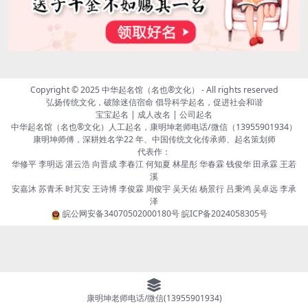
Copyright © 2025
中华起名馆（名也®文化）
- All rights reserved
弘扬传统文化，破除迷信宿命 倡导科学起名，促进社会和谐
宝宝起名 | 成人改名 | 公司起名
中华起名馆（名也®文化）人工起名，康明坤老师电话/微信（13955901934）
康明坤师傅，深耕姓名学22 年、中国传统文化传承师、起名策划师
代表作：
华修平 李明远 湛云浩 向晋成 李春江 何知夏 林星彤 华春霖 钱俊华 田承霖 王若
溪
安嘉沐 苏青禾 时芃安 王诗博 李俊霖 周俊宇 吴天佑 杨景行 吕秉鸿 吴卓远 李承
泽
皖公网安备34070502000180号
皖ICP备2024058305号
康明坤老师电话/微信(13955901934)