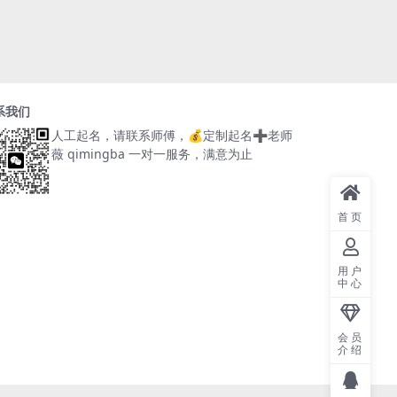
系我们
人工起名，请联系师傅，
💰定制起名➕老师
薇 qimingba
一对一服务，满意为止
首页
用户
中心
会员
介绍