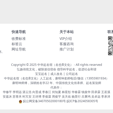
快速导航
关于本站
联
收费标准
VIP介绍
标签云
客服咨询
网址导航
推广计划
名、
Copyright © 2025
中华起名馆（名也®文化）
- All rights reserved
弘扬传统文化，破除迷信宿命 倡导科学起名，促进社会和谐
宝宝起名 | 成人改名 | 公司起名
中华起名馆（名也®文化）人工起名，康明坤老师电话/微信（13955901934）
康明坤师傅，深耕姓名学22 年、中国传统文化传承师、起名策划师
代表作：
华修平 李明远 湛云浩 向晋成 李春江 何知夏 林星彤 华春霖 钱俊华 田承霖 王若溪
安嘉沐 苏青禾 时芃安 王诗博 李俊霖 周俊宇 吴天佑 杨景行 吕秉鸿 吴卓远 李承泽
皖公网安备34070502000180号
皖ICP备2024058305号