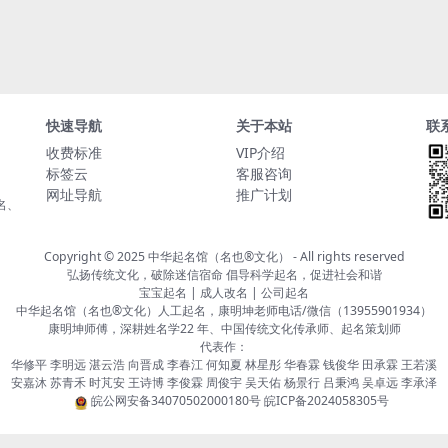
快速导航
关于本站
联
收费标准
VIP介绍
标签云
客服咨询
网址导航
推广计划
名、
Copyright © 2025
中华起名馆（名也®文化）
- All rights reserved
弘扬传统文化，破除迷信宿命 倡导科学起名，促进社会和谐
宝宝起名 | 成人改名 | 公司起名
中华起名馆（名也®文化）人工起名，康明坤老师电话/微信（13955901934）
康明坤师傅，深耕姓名学22 年、中国传统文化传承师、起名策划师
代表作：
华修平 李明远 湛云浩 向晋成 李春江 何知夏 林星彤 华春霖 钱俊华 田承霖 王若溪
安嘉沐 苏青禾 时芃安 王诗博 李俊霖 周俊宇 吴天佑 杨景行 吕秉鸿 吴卓远 李承泽
皖公网安备34070502000180号
皖ICP备2024058305号