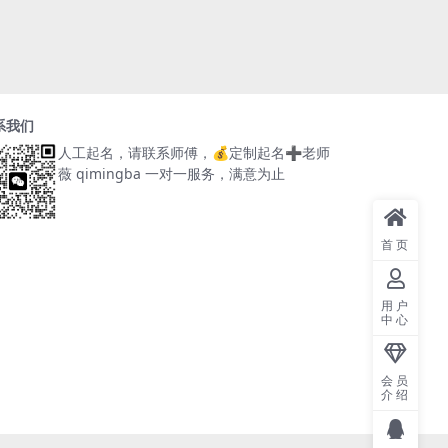
系我们
人工起名，请联系师傅，
💰定制起名➕老师
薇 qimingba
一对一服务，满意为止
首页
用户
中心
会员
介绍