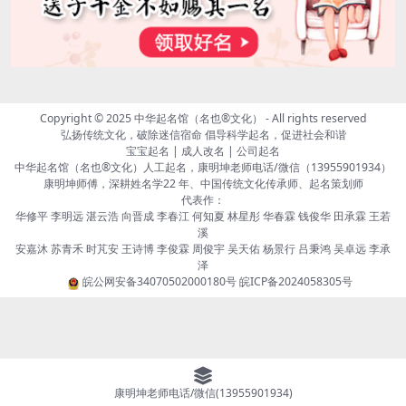
Copyright © 2025
中华起名馆（名也®文化）
- All rights reserved
弘扬传统文化，破除迷信宿命 倡导科学起名，促进社会和谐
宝宝起名 | 成人改名 | 公司起名
中华起名馆（名也®文化）人工起名，康明坤老师电话/微信（13955901934）
康明坤师傅，深耕姓名学22 年、中国传统文化传承师、起名策划师
代表作：
华修平 李明远 湛云浩 向晋成 李春江 何知夏 林星彤 华春霖 钱俊华 田承霖 王若
溪
安嘉沐 苏青禾 时芃安 王诗博 李俊霖 周俊宇 吴天佑 杨景行 吕秉鸿 吴卓远 李承
泽
皖公网安备34070502000180号
皖ICP备2024058305号
康明坤老师电话/微信(13955901934)