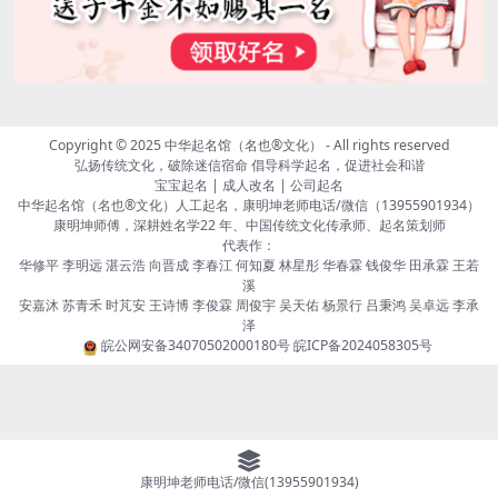
Copyright © 2025
中华起名馆（名也®文化）
- All rights reserved
弘扬传统文化，破除迷信宿命 倡导科学起名，促进社会和谐
宝宝起名 | 成人改名 | 公司起名
中华起名馆（名也®文化）人工起名，康明坤老师电话/微信（13955901934）
康明坤师傅，深耕姓名学22 年、中国传统文化传承师、起名策划师
代表作：
华修平 李明远 湛云浩 向晋成 李春江 何知夏 林星彤 华春霖 钱俊华 田承霖 王若
溪
安嘉沐 苏青禾 时芃安 王诗博 李俊霖 周俊宇 吴天佑 杨景行 吕秉鸿 吴卓远 李承
泽
皖公网安备34070502000180号
皖ICP备2024058305号
康明坤老师电话/微信(13955901934)