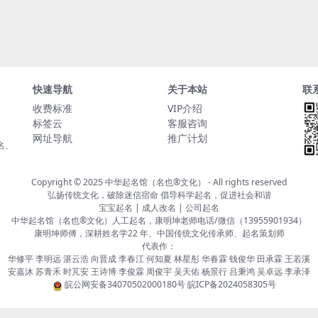
快速导航
关于本站
联
收费标准
VIP介绍
标签云
客服咨询
网址导航
推广计划
名、
Copyright © 2025
中华起名馆（名也®文化）
- All rights reserved
弘扬传统文化，破除迷信宿命 倡导科学起名，促进社会和谐
宝宝起名 | 成人改名 | 公司起名
中华起名馆（名也®文化）人工起名，康明坤老师电话/微信（13955901934）
康明坤师傅，深耕姓名学22 年、中国传统文化传承师、起名策划师
代表作：
华修平 李明远 湛云浩 向晋成 李春江 何知夏 林星彤 华春霖 钱俊华 田承霖 王若溪
安嘉沐 苏青禾 时芃安 王诗博 李俊霖 周俊宇 吴天佑 杨景行 吕秉鸿 吴卓远 李承泽
皖公网安备34070502000180号
皖ICP备2024058305号