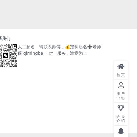
系我们
人工起名，请联系师傅，
💰定制起名➕老师
薇 qimingba
一对一服务，满意为止
首页
用户
中心
会员
介绍