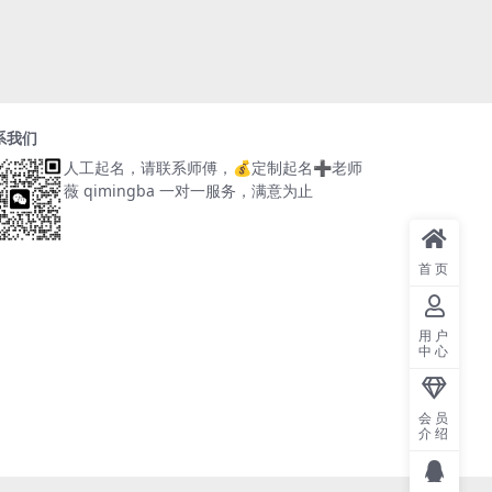
系我们
人工起名，请联系师傅，
💰定制起名➕老师
薇 qimingba
一对一服务，满意为止
首页
用户
中心
会员
介绍