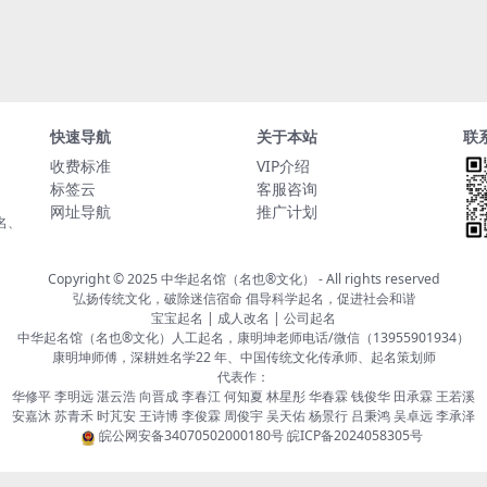
快速导航
关于本站
联
收费标准
VIP介绍
标签云
客服咨询
网址导航
推广计划
名、
Copyright © 2025
中华起名馆（名也®文化）
- All rights reserved
弘扬传统文化，破除迷信宿命 倡导科学起名，促进社会和谐
宝宝起名 | 成人改名 | 公司起名
中华起名馆（名也®文化）人工起名，康明坤老师电话/微信（13955901934）
康明坤师傅，深耕姓名学22 年、中国传统文化传承师、起名策划师
代表作：
华修平 李明远 湛云浩 向晋成 李春江 何知夏 林星彤 华春霖 钱俊华 田承霖 王若溪
安嘉沐 苏青禾 时芃安 王诗博 李俊霖 周俊宇 吴天佑 杨景行 吕秉鸿 吴卓远 李承泽
皖公网安备34070502000180号
皖ICP备2024058305号