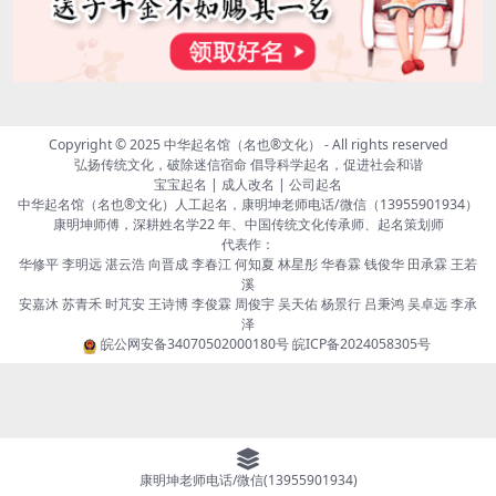
Copyright © 2025
中华起名馆（名也®文化）
- All rights reserved
弘扬传统文化，破除迷信宿命 倡导科学起名，促进社会和谐
宝宝起名 | 成人改名 | 公司起名
中华起名馆（名也®文化）人工起名，康明坤老师电话/微信（13955901934）
康明坤师傅，深耕姓名学22 年、中国传统文化传承师、起名策划师
代表作：
华修平 李明远 湛云浩 向晋成 李春江 何知夏 林星彤 华春霖 钱俊华 田承霖 王若
溪
安嘉沐 苏青禾 时芃安 王诗博 李俊霖 周俊宇 吴天佑 杨景行 吕秉鸿 吴卓远 李承
泽
皖公网安备34070502000180号
皖ICP备2024058305号
康明坤老师电话/微信(13955901934)