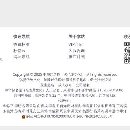
快速导航
关于本站
联
收费标准
VIP介绍
标签云
客服咨询
网址导航
推广计划
名、
Copyright © 2025
中华起名馆（名也®文化）
- All rights reserved
弘扬传统文化，破除迷信宿命 倡导科学起名，促进社会和谐
宝宝起名 | 成人改名 | 公司起名
中华起名馆（名也®文化）人工起名，康明坤老师电话/微信（13955901934）
康明坤师傅，深耕姓名学22 年、中国传统文化传承师、起名策划师
代表作：
华修平 李明远 湛云浩 向晋成 李春江 何知夏 林星彤 华春霖 钱俊华 田承霖 王若溪
安嘉沐 苏青禾 时芃安 王诗博 李俊霖 周俊宇 吴天佑 杨景行 吕秉鸿 吴卓远 李承泽
皖公网安备34070502000180号
皖ICP备2024058305号