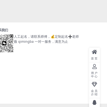
系我们
人工起名，请联系师傅，
💰定制起名➕老师
薇 qimingba
一对一服务，满意为止
首页
用户
中心
会员
介绍