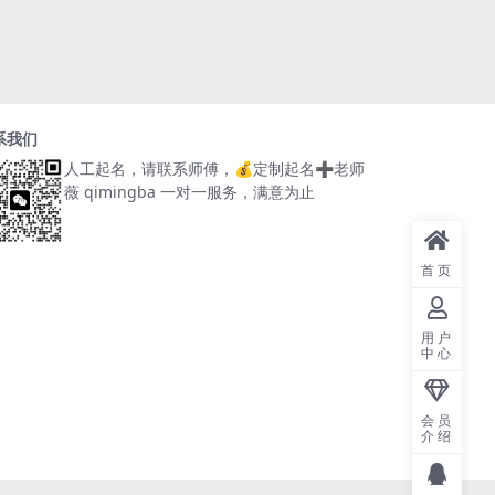
系我们
人工起名，请联系师傅，
💰定制起名➕老师
薇 qimingba
一对一服务，满意为止
首页
用户
中心
会员
介绍