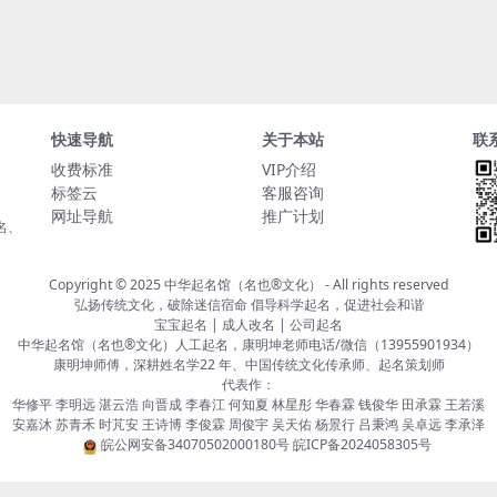
快速导航
关于本站
联
收费标准
VIP介绍
标签云
客服咨询
网址导航
推广计划
名、
Copyright © 2025
中华起名馆（名也®文化）
- All rights reserved
弘扬传统文化，破除迷信宿命 倡导科学起名，促进社会和谐
宝宝起名 | 成人改名 | 公司起名
中华起名馆（名也®文化）人工起名，康明坤老师电话/微信（13955901934）
康明坤师傅，深耕姓名学22 年、中国传统文化传承师、起名策划师
代表作：
华修平 李明远 湛云浩 向晋成 李春江 何知夏 林星彤 华春霖 钱俊华 田承霖 王若溪
安嘉沐 苏青禾 时芃安 王诗博 李俊霖 周俊宇 吴天佑 杨景行 吕秉鸿 吴卓远 李承泽
皖公网安备34070502000180号
皖ICP备2024058305号