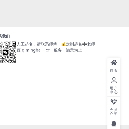
系我们
人工起名，请联系师傅，
💰定制起名➕老师
薇 qimingba
一对一服务，满意为止
首页
用户
中心
会员
介绍