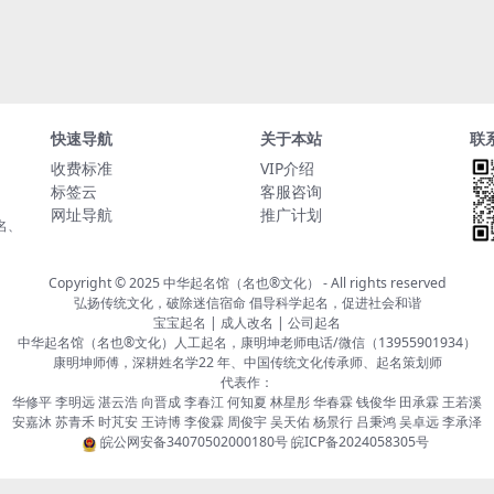
快速导航
关于本站
联
收费标准
VIP介绍
标签云
客服咨询
网址导航
推广计划
名、
Copyright © 2025
中华起名馆（名也®文化）
- All rights reserved
弘扬传统文化，破除迷信宿命 倡导科学起名，促进社会和谐
宝宝起名 | 成人改名 | 公司起名
中华起名馆（名也®文化）人工起名，康明坤老师电话/微信（13955901934）
康明坤师傅，深耕姓名学22 年、中国传统文化传承师、起名策划师
代表作：
华修平 李明远 湛云浩 向晋成 李春江 何知夏 林星彤 华春霖 钱俊华 田承霖 王若溪
安嘉沐 苏青禾 时芃安 王诗博 李俊霖 周俊宇 吴天佑 杨景行 吕秉鸿 吴卓远 李承泽
皖公网安备34070502000180号
皖ICP备2024058305号