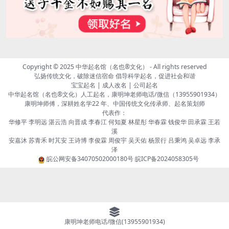
Copyright © 2025
中华起名馆（名也®文化）
- All rights reserved
弘扬传统文化，破除迷信宿命 倡导科学起名，促进社会和谐
宝宝起名 | 成人改名 | 公司起名
中华起名馆（名也®文化）人工起名，康明坤老师电话/微信（13955901934）
康明坤师傅，深耕姓名学22 年、中国传统文化传承师、起名策划师
代表作：
华修平 李明远 湛云浩 向晋成 李春江 何知夏 林星彤 华春霖 钱俊华 田承霖 王若
溪
安嘉沐 苏青禾 时芃安 王诗博 李俊霖 周俊宇 吴天佑 杨景行 吕秉鸿 吴卓远 李承
泽
皖公网安备34070502000180号
皖ICP备2024058305号
康明坤老师电话/微信(13955901934)