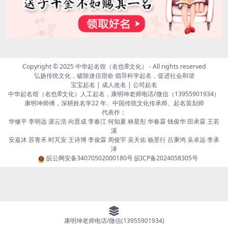
Copyright © 2025
中华起名馆（名也®文化）
- All rights reserved
弘扬传统文化，破除迷信宿命 倡导科学起名，促进社会和谐
宝宝起名 | 成人改名 | 公司起名
中华起名馆（名也®文化）人工起名，康明坤老师电话/微信（13955901934）
康明坤师傅，深耕姓名学22 年、中国传统文化传承师、起名策划师
代表作：
华修平 李明远 湛云浩 向晋成 李春江 何知夏 林星彤 华春霖 钱俊华 田承霖 王若
溪
安嘉沐 苏青禾 时芃安 王诗博 李俊霖 周俊宇 吴天佑 杨景行 吕秉鸿 吴卓远 李承
泽
皖公网安备34070502000180号
皖ICP备2024058305号
康明坤老师电话/微信(13955901934)