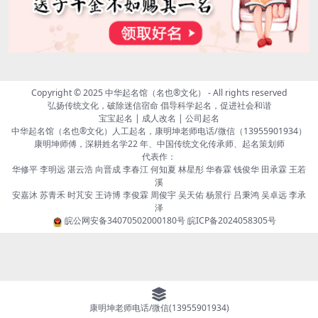
Copyright © 2025
中华起名馆（名也®文化）
- All rights reserved
弘扬传统文化，破除迷信宿命 倡导科学起名，促进社会和谐
宝宝起名 | 成人改名 | 公司起名
中华起名馆（名也®文化）人工起名，康明坤老师电话/微信（13955901934）
康明坤师傅，深耕姓名学22 年、中国传统文化传承师、起名策划师
代表作：
华修平 李明远 湛云浩 向晋成 李春江 何知夏 林星彤 华春霖 钱俊华 田承霖 王若
溪
安嘉沐 苏青禾 时芃安 王诗博 李俊霖 周俊宇 吴天佑 杨景行 吕秉鸿 吴卓远 李承
泽
皖公网安备34070502000180号
皖ICP备2024058305号
康明坤老师电话/微信(13955901934)