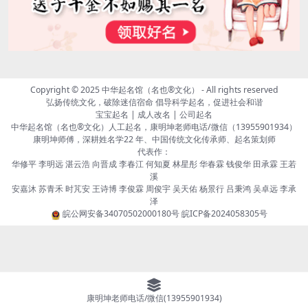
Copyright © 2025
中华起名馆（名也®文化）
- All rights reserved
弘扬传统文化，破除迷信宿命 倡导科学起名，促进社会和谐
宝宝起名 | 成人改名 | 公司起名
中华起名馆（名也®文化）人工起名，康明坤老师电话/微信（13955901934）
康明坤师傅，深耕姓名学22 年、中国传统文化传承师、起名策划师
代表作：
华修平 李明远 湛云浩 向晋成 李春江 何知夏 林星彤 华春霖 钱俊华 田承霖 王若
溪
安嘉沐 苏青禾 时芃安 王诗博 李俊霖 周俊宇 吴天佑 杨景行 吕秉鸿 吴卓远 李承
泽
皖公网安备34070502000180号
皖ICP备2024058305号
康明坤老师电话/微信(13955901934)