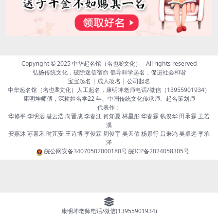
Copyright © 2025
中华起名馆（名也®文化）
- All rights reserved
弘扬传统文化，破除迷信宿命 倡导科学起名，促进社会和谐
宝宝起名 | 成人改名 | 公司起名
中华起名馆（名也®文化）人工起名，康明坤老师电话/微信（13955901934）
康明坤师傅，深耕姓名学22 年、中国传统文化传承师、起名策划师
代表作：
华修平 李明远 湛云浩 向晋成 李春江 何知夏 林星彤 华春霖 钱俊华 田承霖 王若
溪
安嘉沐 苏青禾 时芃安 王诗博 李俊霖 周俊宇 吴天佑 杨景行 吕秉鸿 吴卓远 李承
泽
皖公网安备34070502000180号
皖ICP备2024058305号
康明坤老师电话/微信(13955901934)