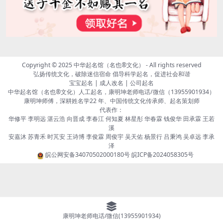
Copyright © 2025
中华起名馆（名也®文化）
- All rights reserved
弘扬传统文化，破除迷信宿命 倡导科学起名，促进社会和谐
宝宝起名 | 成人改名 | 公司起名
中华起名馆（名也®文化）人工起名，康明坤老师电话/微信（13955901934）
康明坤师傅，深耕姓名学22 年、中国传统文化传承师、起名策划师
代表作：
华修平 李明远 湛云浩 向晋成 李春江 何知夏 林星彤 华春霖 钱俊华 田承霖 王若
溪
安嘉沐 苏青禾 时芃安 王诗博 李俊霖 周俊宇 吴天佑 杨景行 吕秉鸿 吴卓远 李承
泽
皖公网安备34070502000180号
皖ICP备2024058305号
康明坤老师电话/微信(13955901934)