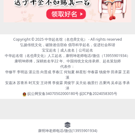
Copyright © 2025
中华起名馆（名也®文化）
- All rights reserved
弘扬传统文化，破除迷信宿命 倡导科学起名，促进社会和谐
宝宝起名 | 成人改名 | 公司起名
中华起名馆（名也®文化）人工起名，康明坤老师电话/微信（13955901934）
康明坤师傅，深耕姓名学22 年、中国传统文化传承师、起名策划师
代表作：
华修平 李明远 湛云浩 向晋成 李春江 何知夏 林星彤 华春霖 钱俊华 田承霖 王若
溪
安嘉沐 苏青禾 时芃安 王诗博 李俊霖 周俊宇 吴天佑 杨景行 吕秉鸿 吴卓远 李承
泽
皖公网安备34070502000180号
皖ICP备2024058305号
康明坤老师电话/微信(13955901934)