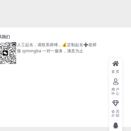
系我们
人工起名，请联系师傅，
💰定制起名➕老师
薇 qimingba
一对一服务，满意为止
首页
用户
中心
会员
介绍