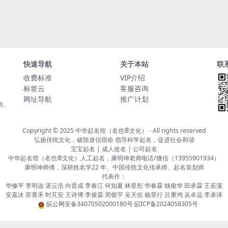
快速导航
关于本站
联
收费标准
VIP介绍
标签云
客服咨询
网址导航
推广计划
名、
Copyright © 2025
中华起名馆（名也®文化）
- All rights reserved
弘扬传统文化，破除迷信宿命 倡导科学起名，促进社会和谐
宝宝起名 | 成人改名 | 公司起名
中华起名馆（名也®文化）人工起名，康明坤老师电话/微信（13955901934）
康明坤师傅，深耕姓名学22 年、中国传统文化传承师、起名策划师
代表作：
华修平 李明远 湛云浩 向晋成 李春江 何知夏 林星彤 华春霖 钱俊华 田承霖 王若溪
安嘉沐 苏青禾 时芃安 王诗博 李俊霖 周俊宇 吴天佑 杨景行 吕秉鸿 吴卓远 李承泽
皖公网安备34070502000180号
皖ICP备2024058305号