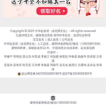
Copyright © 2025
中华起名馆（名也®文化）
- All rights reserved
弘扬传统文化，破除迷信宿命 倡导科学起名，促进社会和谐
宝宝起名 | 成人改名 | 公司起名
中华起名馆（名也®文化）人工起名，康明坤老师电话/微信（13955901934）
康明坤师傅，深耕姓名学22 年、中国传统文化传承师、起名策划师
代表作：
华修平 李明远 湛云浩 向晋成 李春江 何知夏 林星彤 华春霖 钱俊华 田承霖 王若
溪
安嘉沐 苏青禾 时芃安 王诗博 李俊霖 周俊宇 吴天佑 杨景行 吕秉鸿 吴卓远 李承
泽
皖公网安备34070502000180号
皖ICP备2024058305号
康明坤老师电话/微信(13955901934)