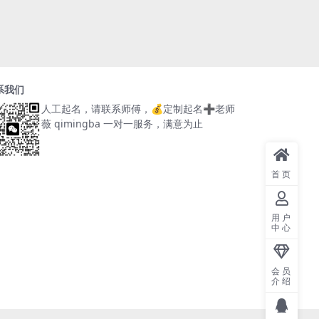
系我们
人工起名，请联系师傅，
💰定制起名➕老师
薇 qimingba
一对一服务，满意为止
首页
用户
中心
会员
介绍