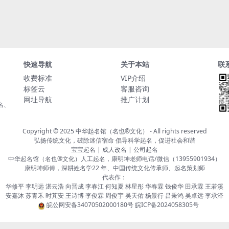
快速导航
关于本站
联
收费标准
VIP介绍
标签云
客服咨询
网址导航
推广计划
名、
Copyright © 2025
中华起名馆（名也®文化）
- All rights reserved
弘扬传统文化，破除迷信宿命 倡导科学起名，促进社会和谐
宝宝起名 | 成人改名 | 公司起名
中华起名馆（名也®文化）人工起名，康明坤老师电话/微信（13955901934）
康明坤师傅，深耕姓名学22 年、中国传统文化传承师、起名策划师
代表作：
华修平 李明远 湛云浩 向晋成 李春江 何知夏 林星彤 华春霖 钱俊华 田承霖 王若溪
安嘉沐 苏青禾 时芃安 王诗博 李俊霖 周俊宇 吴天佑 杨景行 吕秉鸿 吴卓远 李承泽
皖公网安备34070502000180号
皖ICP备2024058305号