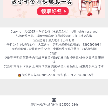
Copyright © 2025
中华起名馆（名也®文化）
- All rights reserved
弘扬传统文化，破除迷信宿命 倡导科学起名，促进社会和谐
宝宝起名 | 成人改名 | 公司起名
中华起名馆（名也®文化）人工起名，康明坤老师电话/微信（13955901934）
康明坤师傅，深耕姓名学22 年、中国传统文化传承师、起名策划师
代表作：
华修平 李明远 湛云浩 向晋成 李春江 何知夏 林星彤 华春霖 钱俊华 田承霖 王若
溪
安嘉沐 苏青禾 时芃安 王诗博 李俊霖 周俊宇 吴天佑 杨景行 吕秉鸿 吴卓远 李承
泽
皖公网安备34070502000180号
皖ICP备2024058305号
康明坤老师电话/微信(13955901934)