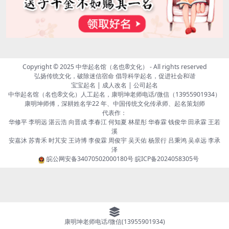
Copyright © 2025
中华起名馆（名也®文化）
- All rights reserved
弘扬传统文化，破除迷信宿命 倡导科学起名，促进社会和谐
宝宝起名 | 成人改名 | 公司起名
中华起名馆（名也®文化）人工起名，康明坤老师电话/微信（13955901934）
康明坤师傅，深耕姓名学22 年、中国传统文化传承师、起名策划师
代表作：
华修平 李明远 湛云浩 向晋成 李春江 何知夏 林星彤 华春霖 钱俊华 田承霖 王若
溪
安嘉沐 苏青禾 时芃安 王诗博 李俊霖 周俊宇 吴天佑 杨景行 吕秉鸿 吴卓远 李承
泽
皖公网安备34070502000180号
皖ICP备2024058305号
康明坤老师电话/微信(13955901934)