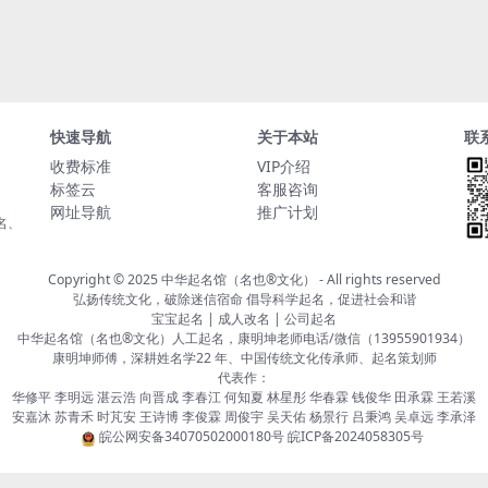
快速导航
关于本站
联
收费标准
VIP介绍
标签云
客服咨询
网址导航
推广计划
名、
Copyright © 2025
中华起名馆（名也®文化）
- All rights reserved
弘扬传统文化，破除迷信宿命 倡导科学起名，促进社会和谐
宝宝起名 | 成人改名 | 公司起名
中华起名馆（名也®文化）人工起名，康明坤老师电话/微信（13955901934）
康明坤师傅，深耕姓名学22 年、中国传统文化传承师、起名策划师
代表作：
华修平 李明远 湛云浩 向晋成 李春江 何知夏 林星彤 华春霖 钱俊华 田承霖 王若溪
安嘉沐 苏青禾 时芃安 王诗博 李俊霖 周俊宇 吴天佑 杨景行 吕秉鸿 吴卓远 李承泽
皖公网安备34070502000180号
皖ICP备2024058305号