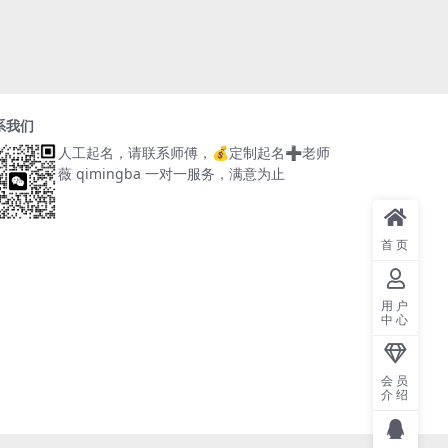
系我们
人工起名，请联系师傅，
💰定制起名➕老师
薇 qimingba
一对一服务，满意为止
首页
用户
中心
会员
介绍