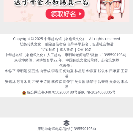
Copyright © 2025
中华起名馆（名也®文化）
- All rights reserved
弘扬传统文化，破除迷信宿命 倡导科学起名，促进社会和谐
宝宝起名 | 成人改名 | 公司起名
中华起名馆（名也®文化）人工起名，康明坤老师电话/微信（13955901934）
康明坤师傅，深耕姓名学22 年、中国传统文化传承师、起名策划师
代表作：
华修平 李明远 湛云浩 向晋成 李春江 何知夏 林星彤 华春霖 钱俊华 田承霖 王若
溪
安嘉沐 苏青禾 时芃安 王诗博 李俊霖 周俊宇 吴天佑 杨景行 吕秉鸿 吴卓远 李承
泽
皖公网安备34070502000180号
皖ICP备2024058305号
康明坤老师电话/微信(13955901934)