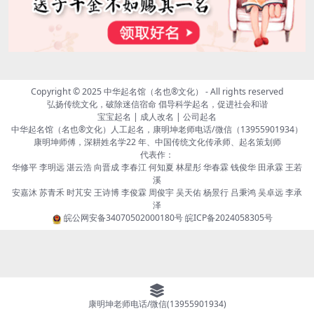
Copyright © 2025
中华起名馆（名也®文化）
- All rights reserved
弘扬传统文化，破除迷信宿命 倡导科学起名，促进社会和谐
宝宝起名 | 成人改名 | 公司起名
中华起名馆（名也®文化）人工起名，康明坤老师电话/微信（13955901934）
康明坤师傅，深耕姓名学22 年、中国传统文化传承师、起名策划师
代表作：
华修平 李明远 湛云浩 向晋成 李春江 何知夏 林星彤 华春霖 钱俊华 田承霖 王若
溪
安嘉沐 苏青禾 时芃安 王诗博 李俊霖 周俊宇 吴天佑 杨景行 吕秉鸿 吴卓远 李承
泽
皖公网安备34070502000180号
皖ICP备2024058305号
康明坤老师电话/微信(13955901934)