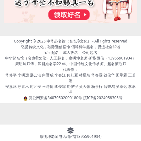
Copyright © 2025
中华起名馆（名也®文化）
- All rights reserved
弘扬传统文化，破除迷信宿命 倡导科学起名，促进社会和谐
宝宝起名 | 成人改名 | 公司起名
中华起名馆（名也®文化）人工起名，康明坤老师电话/微信（13955901934）
康明坤师傅，深耕姓名学22 年、中国传统文化传承师、起名策划师
代表作：
华修平 李明远 湛云浩 向晋成 李春江 何知夏 林星彤 华春霖 钱俊华 田承霖 王若
溪
安嘉沐 苏青禾 时芃安 王诗博 李俊霖 周俊宇 吴天佑 杨景行 吕秉鸿 吴卓远 李承
泽
皖公网安备34070502000180号
皖ICP备2024058305号
康明坤老师电话/微信(13955901934)